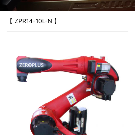
【 ZPR14-10L-N 】